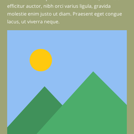
efficitur auctor, nibh orci varius ligula, gravida
molestie enim justo ut diam. Praesent eget congue
lacus, ut viverra neque.